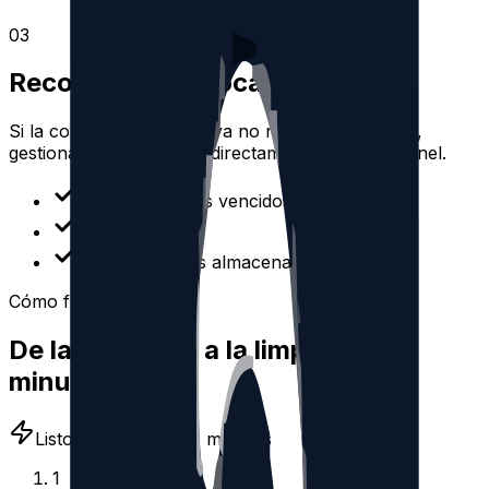
0
3
Reconecta o revoca el acceso
Si la conexión caduca o ya no necesitas un perfil,
gestiona la autorización directamente desde el panel.
Renueva tokens vencidos
Revoca acceso
Borra los datos almacenados
Cómo funciona
De la conexión a la limpieza en
minutos
Listo en menos de 5 minutos
1