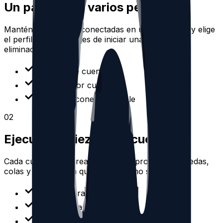
Un panel para varios perfiles
Mantén las cuentas conectadas en un solo lugar y elige
el perfil correcto antes de iniciar una búsqueda,
eliminación o tarea.
Selector de cuentas
Limpieza por cuenta
Estado de conexión visible
0
2
Ejecuta limpiezas por cuenta
Cada cuenta de Threads tiene sus propias búsquedas,
colas y tareas para que el trabajo no se mezcle.
Colas separadas
Tareas separadas
Cuotas separadas