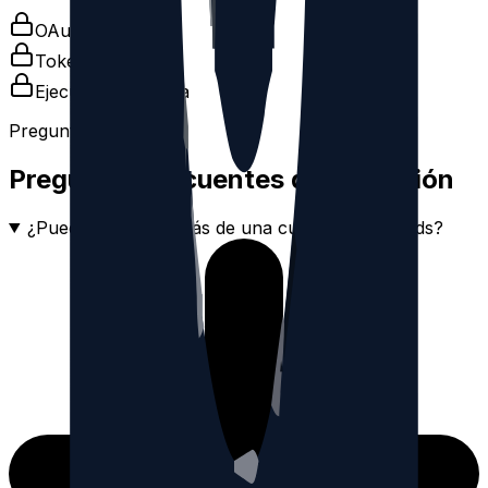
OAuth oficial
Tokens cifrados
Ejecución por cola
Preguntas frecuentes
Preguntas frecuentes de la función
¿Puedo gestionar más de una cuenta de Threads?