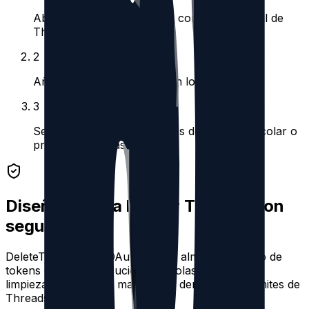
Abre el panel de cuentas y conecta un perfil de
Threads.
2
Añade otra cuenta si tu plan lo permite.
3
Selecciona una cuenta antes de buscar, encolar o
programar tareas.
Diseñado para limpiar Threads con
seguridad
DeleteThreads usa OAuth oficial, almacenamiento de
tokens cifrado y ejecución por colas para que las
limpiezas grandes se mantengan dentro de los límites de
Threads.