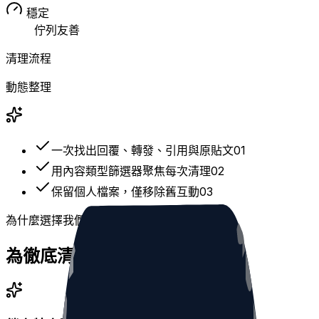
穩定
佇列友善
清理流程
動態整理
一次找出回覆、轉發、引用與原貼文
0
1
用內容類型篩選器聚焦每次清理
0
2
保留個人檔案，僅移除舊互動
0
3
為什麼選擇我們
為徹底清理而設計的工作流程