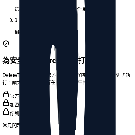
選擇回覆、轉發、引用或貼文作為內容類型。
3
檢視符合項目後刪除。
為安全清理 Threads 而打造
DeleteThreads 採用官方 OAuth、加密令牌儲存與佇列式執
行，讓大量清理仍維持在 Threads 平台限制內。
官方 OAuth
加密令牌
佇列式執行
常見問題