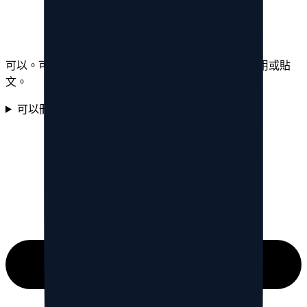
可以。可依內容類型篩選，集中清理回覆、轉發、引用或貼
文。
可以刪除 Threads 的引用貼文嗎？