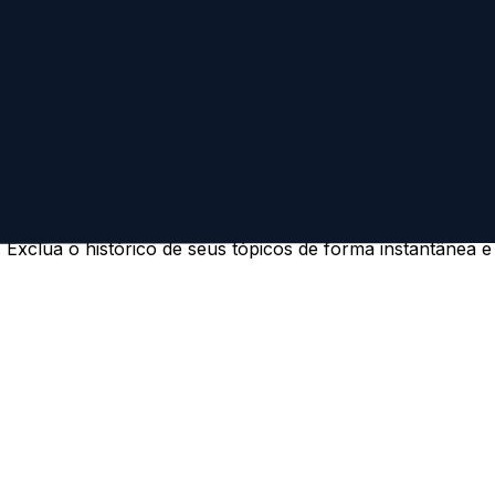
e periodicamente para quaisquer alterações. As alterações
cidade, entre em contato conosco:
Exclua o histórico de seus tópicos de forma instantânea e