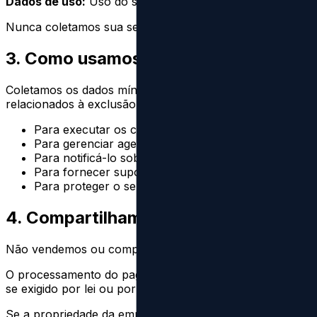
Dados de uso:
Uso do serviço (por exemplo, contagens de
Nunca coletamos sua senha Threads.
3. Como usamos suas informações
Coletamos os dados mínimos necessários para executar ta
relacionados à exclusão em massa.
Para executar os comandos de exclusão em massa q
Para gerenciar agendamento, filas e novas tentativas
Para notificá-lo sobre status de tarefas, interrupçõ
Para fornecer suporte ao cliente e solucionar prob
Para proteger o serviço, monitorar o desempenho e 
4. Compartilhamento e divulgação de
Não vendemos ou compartilhamos seus dados Threads, to
O processamento do pagamento é feito pelo Paddle, mas
se exigido por lei ou por processo legal válido.
Se a propriedade da empresa mudar, honraremos este com