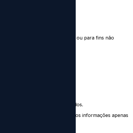
rma.
 dados para publicidade, revenda ou para fins não
ovedores de serviços terceirizados.
em é enviado ao Paddle. Divulgamos informações apenas
rência de dados pessoais.