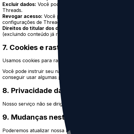
Excluir dados:
Você pode solicitar a exclusão de sua co
Threads.
Revogar acesso:
Você pode revogar o acesso de Delete
configurações de Threads/Instagram.
Direitos do titular dos dados:
Quando aplicável (por exe
(excluindo conteúdo já removido de Threads). Contacte-no
7. Cookies e rastreamento
Usamos cookies para rastrear a atividade em nosso Servi
Você pode instruir seu navegador para recusar todos os 
conseguir usar algumas partes do nosso Serviço.
8. Privacidade das Crianças
Nosso serviço não se dirige a menores de 13 anos. Não c
9. Mudanças nesta Política
Poderemos atualizar nossa Política de Privacidade de tem