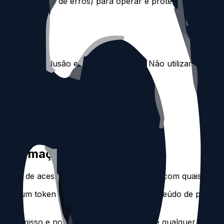
 tarefas, logs de erros) para operar e proteger a platafo
refas de exclusão e operar o serviço. Não utilizamos seus
ue você inicia por meio do Threads API
 solicitadas
es ou atualizações de conformidade
lemas
cumprir obrigações legais
 informações
kens de acesso ou publicamos conteúdo com quaisquer pr
 nenhum token de acesso Threads ou conteúdo de postag
promisso e notificaremos você antes de qualquer transfe