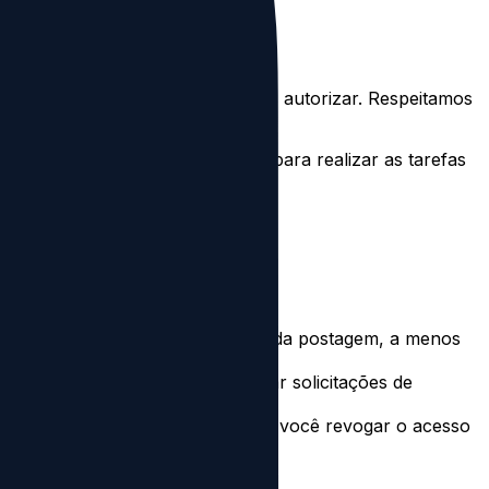
em seu nome, assim que você nos autorizar. Respeitamos
teúdo Threads exclusivamente para realizar as tarefas
ão.
idas. Não persistimos o conteúdo da postagem, a menos
iva para que possamos processar solicitações de
 conta e serão removidos quando você revogar o acesso
e.