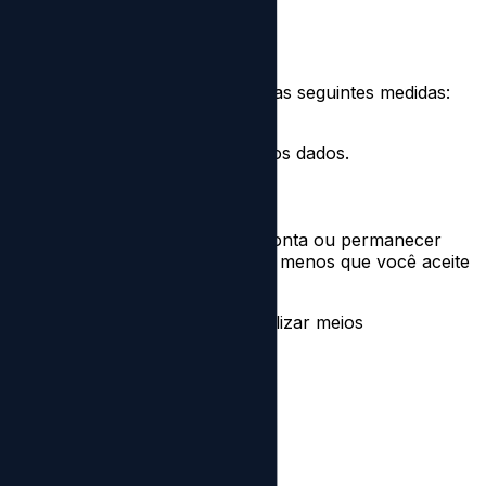
 Oeste dos EUA. Implementamos as seguintes medidas:
ssam acessar apenas seus próprios dados.
stemas de produção.
s.
cê revogar o acesso, excluir sua conta ou permanecer
azenamos conteúdo de postagem, a menos que você aceite
Embora nos esforcemos para utilizar meios