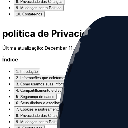
8. Privacidade das Crianças
9. Mudanças nesta Política
10. Contate-nos
política de Privacidade
Última atualização: December 11, 2025
Índice
1. Introdução
2. Informações que coletamos
3. Como usamos suas informações
4. Compartilhamento e divulgação de informações
5. Segurança de dados
6. Seus direitos e escolhas
7. Cookies e rastreamento
8. Privacidade das Crianças
9. Mudanças nesta Política