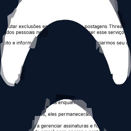
 executar exclusões em massa de suas postagens Threads 
dados pessoais necessários para fornecer esse serviço.
ícito e informado para acessarmos e gerenciarmos seu con
nstagram para direcionar sua conta para tarefas de exclus
eúdo que lemos apenas para executar as exclusões escolh
de forma criptografada enquanto sua autorização está at
tagens ou registros, eles permanecerão vinculados à sua
necessários para gerenciar assinaturas e fornecer suport