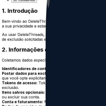
10. Contate-nos
1. Introdução
Bem-vindo ao DeleteThreads. Nosso objetivo principal é
a sua privacidade e estamos empenhados em proteger os 
Ao usar DeleteThreads, você concede consentimento expl
de exclusão solicitadas e de acordo com esta política.
2. Informações que coletamos
Coletamos dados específicos após você nos autorizar:
Identificadores de conta Meta:
ID de usuário Threads/I
Postar dados para exclusão:
Publique IDs e poste cont
que você opte explicitamente por salvá-lo.
Tokens de acesso:
Tokens de acesso OAuth armazenados 
exclusão.
Itens salvos opcionais:
Se você optar por armazenar pos
ou excluir sua conta.
Conta e faturamento:
Metadados de e-mail e pagamento 