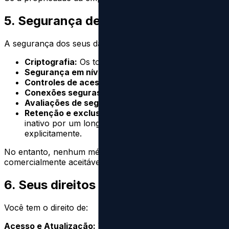
5. Segurança de dados
A segurança dos seus dados é importante para nós. Os d
Criptografia:
Os tokens de acesso são criptografad
Segurança em nível de linha (RLS):
Nosso banco de
Controles de acesso:
Controles de acesso rígidos e
Conexões seguras:
Toda a transmissão de dados o
Avaliações de segurança:
Revisões regulares de pe
Retenção e exclusão:
Os tokens de acesso são reti
inativo por um longo período, os tokens e itens s
explicitamente.
No entanto, nenhum método de transmissão pela Interne
comercialmente aceitáveis ​​para proteger os seus Dados 
6. Seus direitos e escolhas
Você tem o direito de:
Acesso e Atualização:
Você pode visualizar e atualizar 